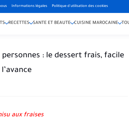
nous
Informations légales
Politique d'utilisation des cookies
TS
RECETTES
SANTE ET BEAUTE
CUISINE MAROCAINE
TO
personnes : le dessert frais, facile
 l’avance
isu aux fraises