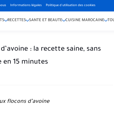
nous
Informations légales
Politique d'utilisation des cookies
TS
RECETTES
SANTE ET BEAUTE
CUISINE MAROCAINE
TO
d’avoine : la recette saine, sans
e en 15 minutes
ux flocons d’avoine