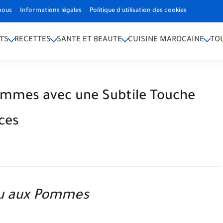
nous
Informations légales
Politique d'utilisation des cookies
TS
RECETTES
SANTE ET BEAUTE
CUISINE MAROCAINE
TO
ommes avec une Subtile Touche
ces
u aux Pommes