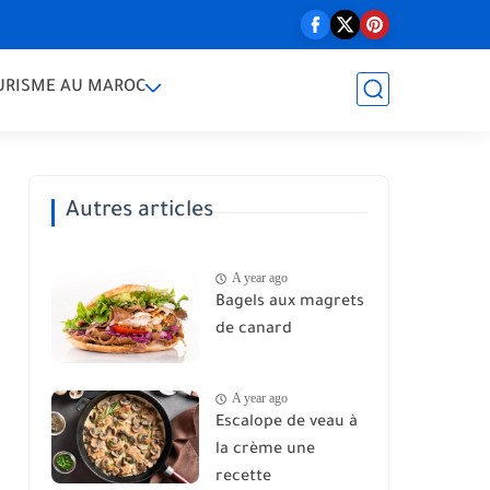
URISME AU MAROC
Autres articles
A year ago
Bagels aux magrets
de canard
A year ago
Escalope de veau à
la crème une
recette